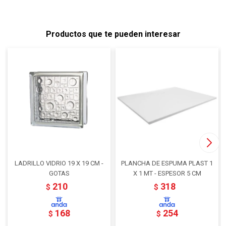
Productos que te pueden interesar
LADRILLO VIDRIO 19 X 19 CM -
PLANCHA DE ESPUMA PLAST 1
GOTAS
X 1 MT - ESPESOR 5 CM
210
318
$
$
168
254
$
$