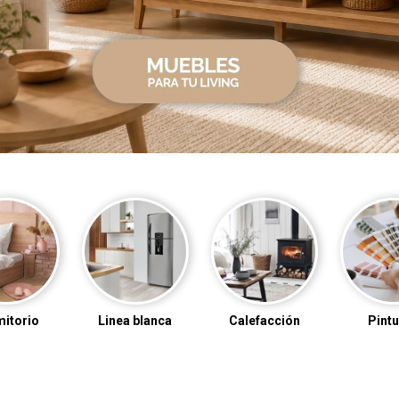
 blanca
Calefacción
Pinturas
Cerám