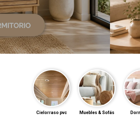
orraso pvc
Muebles & Sofás
Dormitorio
Linea