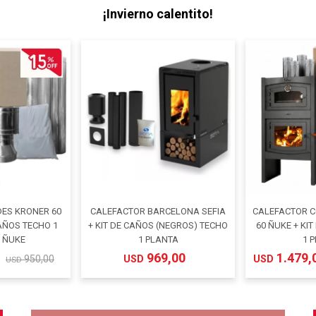
¡Invierno calentito!
ES KRONER 60
CALEFACTOR BARCELONA SEFIA
CALEFACTOR 
CAÑOS TECHO 1
+ KIT DE CAÑOS (NEGROS) TECHO
60 ÑUKE + KI
- ÑUKE
1 PLANTA
1 
969,00
1.479,
950,00
USD
USD
USD