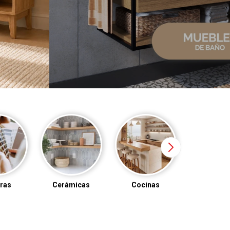
icas
Cocinas
Baños