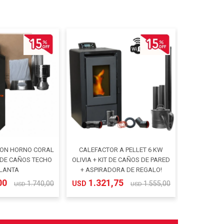
CON HORNO CORAL
CALEFACTOR A PELLET 6 KW
T DE CAÑOS TECHO
OLIVIA + KIT DE CAÑOS DE PARED
PLANTA
+ ASPIRADORA DE REGALO!
00
1.321,75
1.740,00
USD
1.555,00
USD
USD