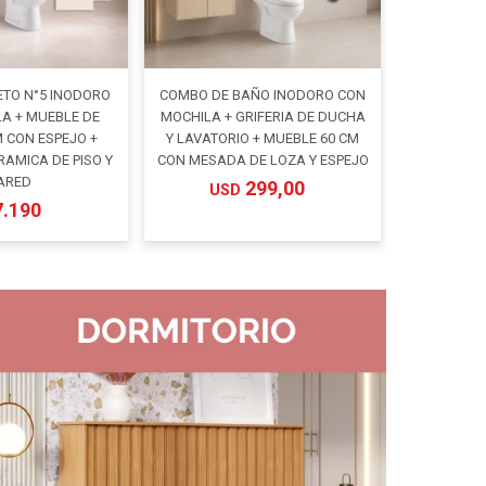
TO N°5 INODORO
COMBO DE BAÑO INODORO CON
A + MUEBLE DE
MOCHILA + GRIFERIA DE DUCHA
 CON ESPEJO +
Y LAVATORIO + MUEBLE 60 CM
RAMICA DE PISO Y
CON MESADA DE LOZA Y ESPEJO
ARED
299,00
USD
7.190