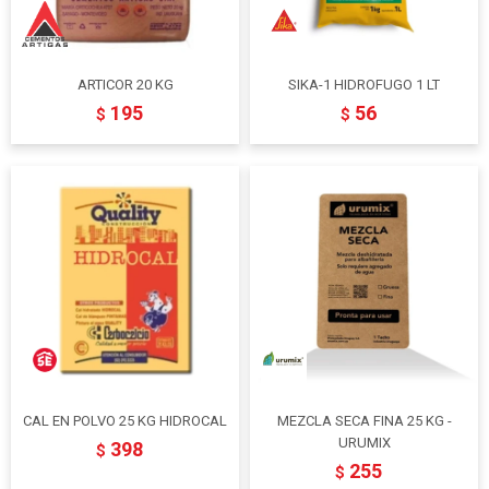
ARTICOR 20 KG
SIKA-1 HIDROFUGO 1 LT
195
56
$
$
CAL EN POLVO 25 KG HIDROCAL
MEZCLA SECA FINA 25 KG -
URUMIX
398
$
255
$