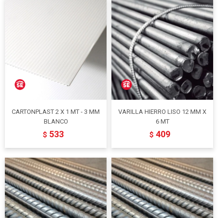
CARTONPLAST 2 X 1 MT - 3 MM
VARILLA HIERRO LISO 12 MM X
BLANCO
6 MT
533
409
$
$