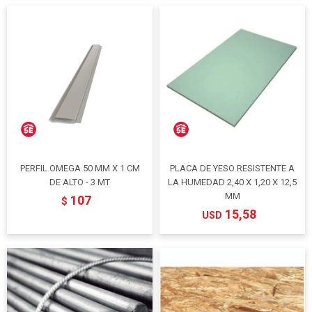
PERFIL OMEGA 50 MM X 1 CM
PLACA DE YESO RESISTENTE A
DE ALTO - 3 MT
LA HUMEDAD 2,40 X 1,20 X 12,5
MM
107
$
15,58
USD