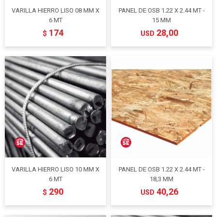
VARILLA HIERRO LISO 08 MM X
PANEL DE OSB 1.22 X 2.44 MT -
6 MT
15 MM
174
28,00
$
USD
VARILLA HIERRO LISO 10 MM X
PANEL DE OSB 1.22 X 2.44 MT -
6 MT
18,3 MM
290
40,26
$
USD