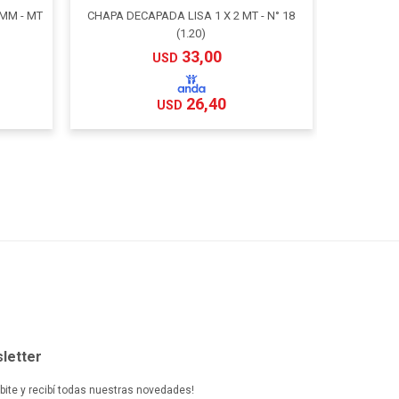
 MM - MT
CHAPA DECAPADA LISA 1 X 2 MT - N° 18
CHAPA DECA
(1.20)
33,00
USD
26,40
USD
letter
ibite y recibí todas nuestras novedades!