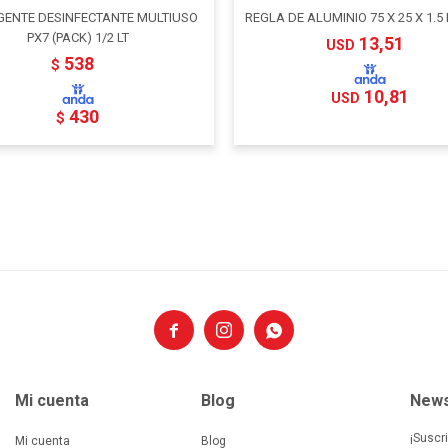
GENTE DESINFECTANTE MULTIUSO
REGLA DE ALUMINIO 75 X 25 X 1.5
PX7 (PACK) 1/2 LT
13,51
USD
538
$
10,81
USD
430
$



Mi cuenta
Blog
News
¡Suscr
Mi cuenta
Blog