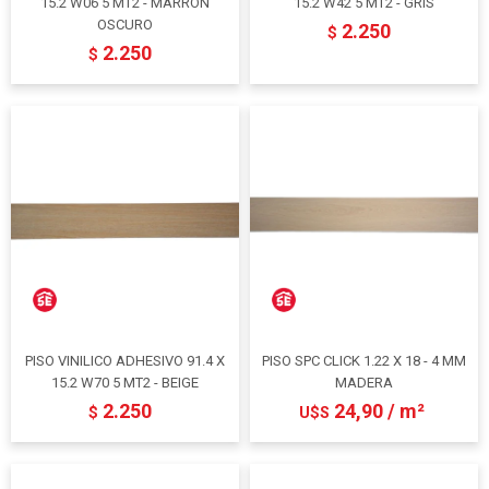
15.2 W06 5 MT2 - MARRON
15.2 W42 5 MT2 - GRIS
OSCURO
2.250
$
2.250
$
PISO VINILICO ADHESIVO 91.4 X
PISO SPC CLICK 1.22 X 18 - 4 MM
15.2 W70 5 MT2 - BEIGE
MADERA
2.250
24,90 / m²
$
U$S