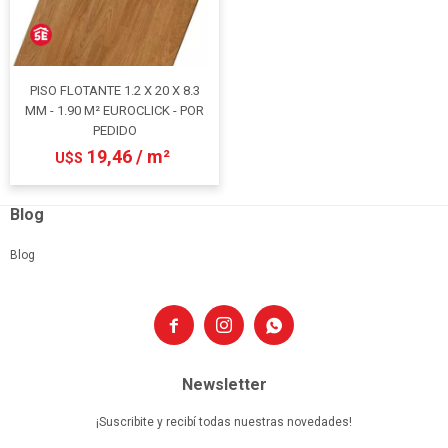
PISO FLOTANTE 1.2 X 20 X 8.3
MM - 1.90 M² EUROCLICK - POR
PEDIDO
19,46 / m²
U$S
Blog
Blog



Newsletter
¡Suscribite y recibí todas nuestras novedades!