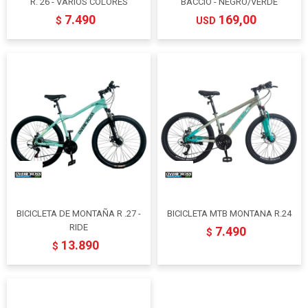
R. 26 - VARIOS COLORES
BACCIO - NEGRO/VERDE
7.490
169,00
$
USD
BICICLETA DE MONTAÑA R .27 -
BICICLETA MTB MONTANA R.24
RIDE
7.490
$
13.890
$