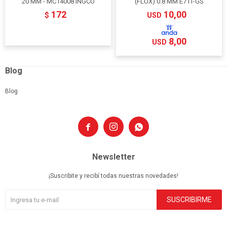
20 MM - MC14008 INGCO
(FLUX) 0.8 MM E71T-GS
172
10,00
$
USD
8,00
USD
Blog
Blog



Newsletter
¡Suscribite y recibí todas nuestras novedades!
SUSCRIBIRME