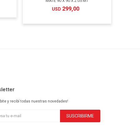
T
MATE 90 X 90 X 2.05 MT
299,00
USD
letter
ibite y recibí todas nuestras novedades!
SUSCRIBIRME