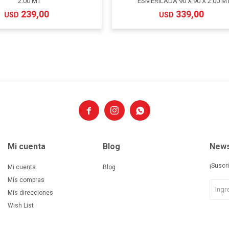
2.00 MT
ESMERILADA 90 X 90 X 2.00 M
239,00
339,00
USD
USD



Mi cuenta
Blog
News
¡Suscr
Mi cuenta
Blog
Mis compras
Mis direcciones
Wish List