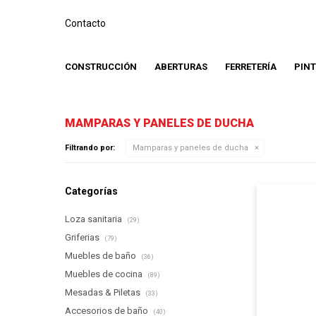
Contacto
CONSTRUCCIÓN
ABERTURAS
FERRETERÍA
PIN
MAMPARAS Y PANELES DE DUCHA
Filtrando por:
Mamparas y paneles de ducha
Categorías
Loza sanitaria
(29)
Griferias
(79)
Muebles de baño
(36)
Muebles de cocina
(89)
Mesadas & Piletas
(33)
Accesorios de baño
(40)