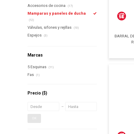
Accesorios de cocina
(17)
Mamparas y paneles de ducha
(12)
Válvulas, sifones y rejillas
(10)
Espejos
BARRAL DE
(3)
R
Marcas
5 Esquinas
(11)
Fas
(1)
Precio
($)
OK