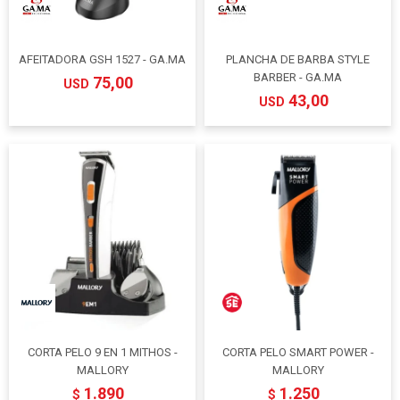
AFEITADORA GSH 1527 - GA.MA
PLANCHA DE BARBA STYLE
BARBER - GA.MA
75,00
USD
43,00
USD
CORTA PELO 9 EN 1 MITHOS -
CORTA PELO SMART POWER -
MALLORY
MALLORY
1.890
1.250
$
$