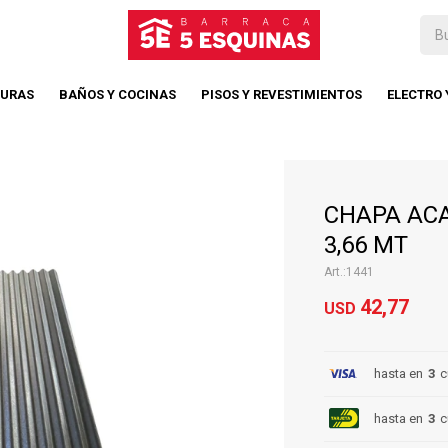
TURAS
BAÑOS Y COCINAS
PISOS Y REVESTIMIENTOS
ELECTRO
CHAPA ACA
3,66 MT
1441
42,77
USD
hasta en
3
c
hasta en
3
c