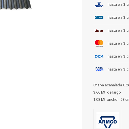
hasta en
3
c
hasta en
3
c
hasta en
3
c
hasta en
3
c
hasta en
3
c
hasta en
3
c
Chapa acanalada C.2
3.66 Mt. de largo
1.08 Mt. ancho - 98 cm