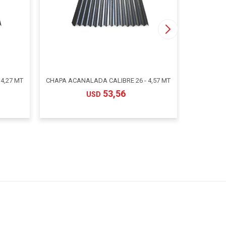
4,27 MT
CHAPA ACANALADA CALIBRE 26 - 4,57 MT
CHAPA BC
53,56
USD