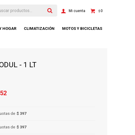
0
$
 Y HOGAR
CLIMATIZACIÓN
MOTOS Y BICICLETAS
DUL - 1 LT
52
uotas de
$ 397
uotas de
$ 397