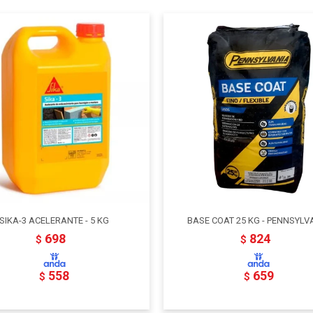
SIKA-3 ACELERANTE - 5 KG
BASE COAT 25 KG - PENNSYLV
698
824
$
$
558
659
$
$