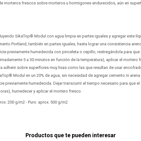
 de morteros frescos sobre morteros u hormigones endurecidos, aún en superfi
iluyendo SikaTop® Modul con agua limpia en partes iguales y agregar este líq
mento Portland, también en partes iguales, hasta lograr una consistencia areno
ficie previamente humedecida con pinceleta o cepillo, restregándola para que
ximadamente 5 a 30 minutos en función de la temperatura), aplicar el mortero 
a adherir sobre superficies muy lisas como las que resultan de usar encofrad
ikaTop® Modul en un 20% de agua, sin necesidad de agregar cemento ni arena 
icie previamente humedecida. Dejar transcurrir el tiempo necesario para que el 
oras), humedecer y aplicar el mortero fresco.
x. 200 g/m2 - Puro: aprox. 500 g/m2
Productos que te pueden interesar