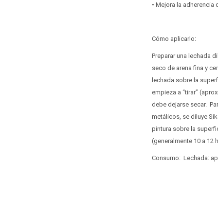
• Mejora la adherencia
Cómo aplicarlo:
Preparar una lechada d
seco de arena fina y ce
lechada sobre la super
empieza a “tirar” (apro
debe dejarse secar. Par
metálicos, se diluye S
pintura sobre la superf
(generalmente 10 a 12 h
Consumo: Lechada: apro