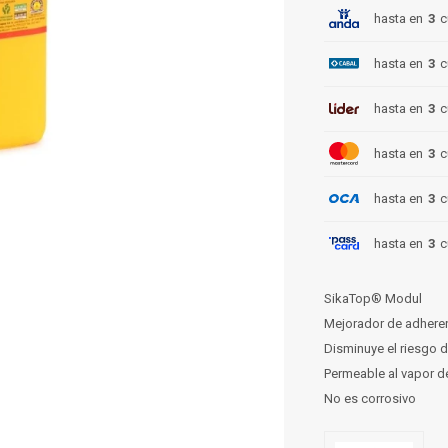
hasta en
3
c
hasta en
3
c
hasta en
3
c
hasta en
3
c
hasta en
3
c
hasta en
3
c
SikaTop® Modul
Mejorador de adheren
Disminuye el riesgo d
Permeable al vapor d
No es corrosivo