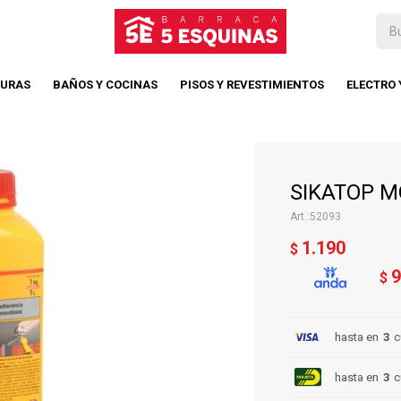
TURAS
BAÑOS Y COCINAS
PISOS Y REVESTIMIENTOS
ELECTRO
SIKATOP MO
52093
1.190
$
9
$
hasta en
3
c
hasta en
3
c