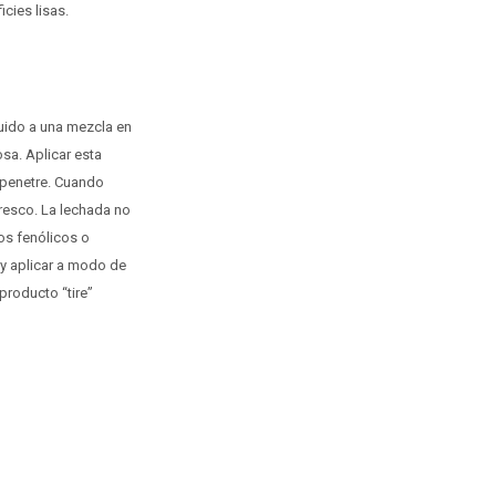
cies lisas.
uido a una mezcla en
sa. Aplicar esta
 penetre. Cuando
fresco. La lechada no
os fenólicos o
y aplicar a modo de
producto “tire”