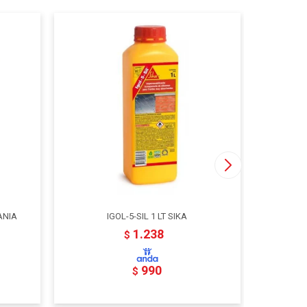
ANIA
IGOL-5-SIL 1 LT SIKA
CAÑO HOR
1.238
$
990
$