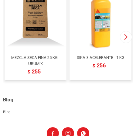
MEZCLA SECA FINA 25 KG -
SIKA-3 ACELERANTE - 1 KG
URUMIX
256
$
255
$
Blog
Blog


