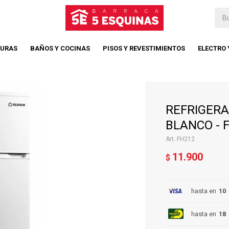
TURAS
BAÑOS Y COCINAS
PISOS Y REVESTIMIENTOS
ELECTRO
REFRIGER
BLANCO - 
FH212
11.900
$
hasta en
10
hasta en
18