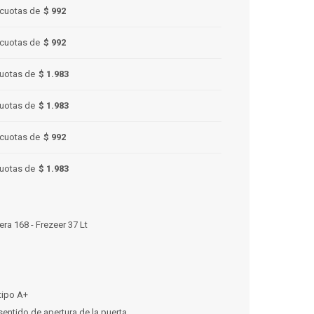
cuotas de
$ 992
cuotas de
$ 992
uotas de
$ 1.983
uotas de
$ 1.983
cuotas de
$ 992
uotas de
$ 1.983
era 168 - Frezeer 37 Lt
 tipo A+
entido de apertura de la puerta