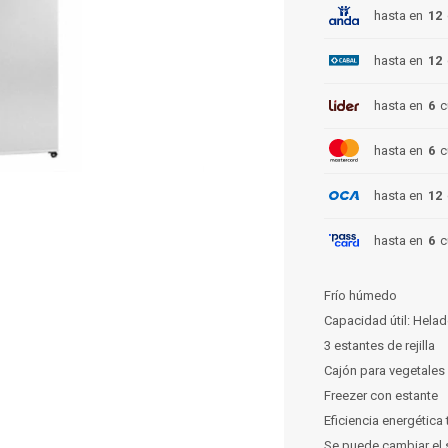
hasta en
12
hasta en
12
hasta en
6
c
hasta en
6
c
hasta en
12
hasta en
6
c
Frío húmedo
Capacidad útil: Helad
3 estantes de rejilla
Cajón para vegetales
Freezer con estante
Eficiencia energética
Se puede cambiar el s