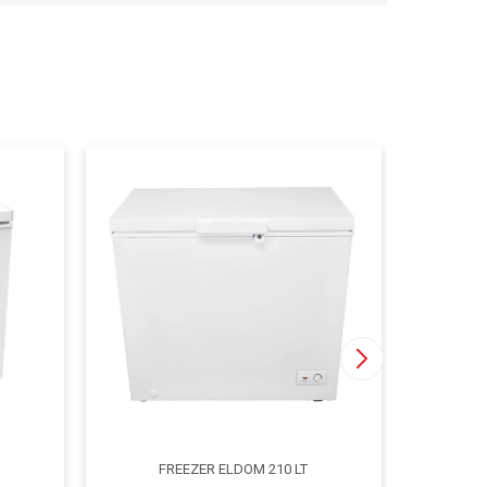
FREEZER ELDOM 210 LT
LAVARRO