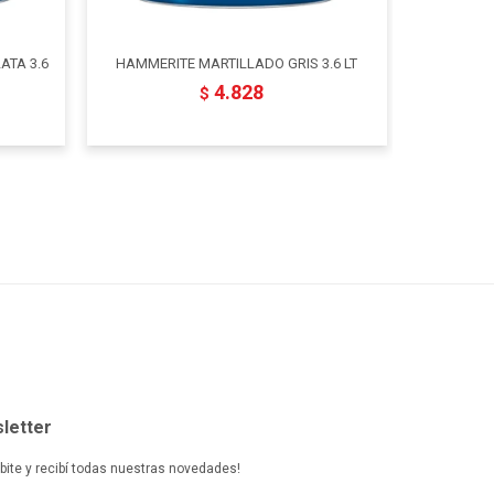
ATA 3.6
HAMMERITE MARTILLADO GRIS 3.6 LT
HAMMERIT
4.828
$
letter
ibite y recibí todas nuestras novedades!