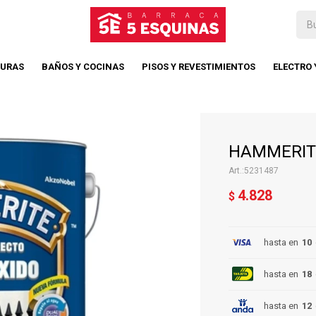
TURAS
BAÑOS Y COCINAS
PISOS Y REVESTIMIENTOS
ELECTRO
HAMMERITE
5231487
4.828
$
hasta en
10
hasta en
18
hasta en
12