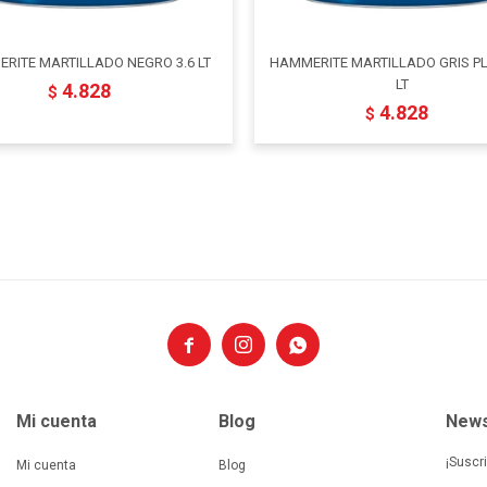
RITE MARTILLADO NEGRO 3.6 LT
HAMMERITE MARTILLADO GRIS PL
LT
4.828
$
4.828
$



Mi cuenta
Blog
News
¡Suscr
Mi cuenta
Blog