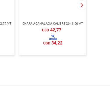
2,74 MT
CHAPA ACANALADA CALIBRE 26 - 3,66 MT
CHAPA BC
42,77
USD
34,22
USD