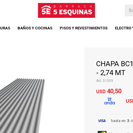
TURAS
BAÑOS Y COCINAS
PISOS Y REVESTIMIENTOS
ELECTRO
CHAPA BC1
- 2,74 MT
51509
40,50
USD
US
hasta en
3
c