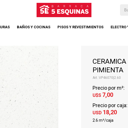
TURAS
BAÑOS Y COCINAS
PISOS Y REVESTIMIENTOS
ELECTRO
CERAMICA 4
PIMIENTA
VP46070|2.60
Precio por m²:
7,00
U$S
Precio por caja:
18,20
USD
2.6 m²/caja