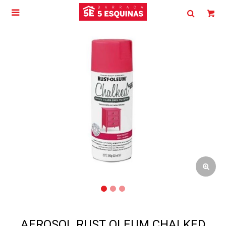

AEROSOL RUST OLEUM CHALKED