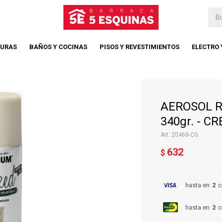
TURAS
BAÑOS Y COCINAS
PISOS Y REVESTIMIENTOS
ELECTRO
AEROSOL 
340gr. - 
20468-CG
632
$
hasta en
2
c
hasta en
2
c