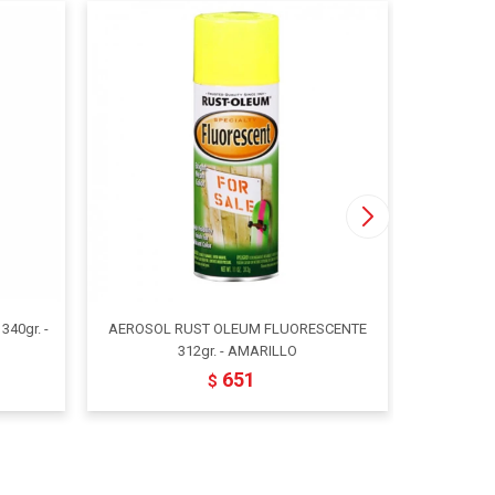
40gr. -
AEROSOL RUST OLEUM FLUORESCENTE
AEROSOL
312gr. - AMARILLO
651
$