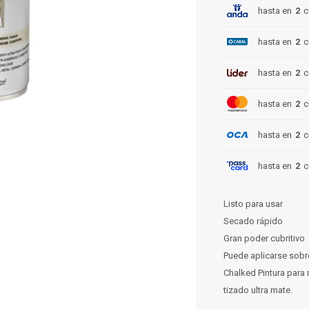
hasta en
2
c
hasta en
2
c
hasta en
2
c
hasta en
2
c
hasta en
2
c
hasta en
2
c
Listo para usar
Secado rápido
Gran poder cubritivo
Puede aplicarse sobre
Chalked Pintura para
tizado ultra mate.