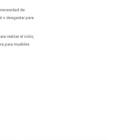
n necesidad de
al o desgastar para
a realzar el color,
cera para muebles