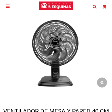

VENTILADOR DE MESA Y PARED 40 CM