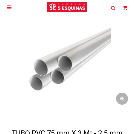

TUBO PVC 75 mm X 3 Mt - 2.5 mm