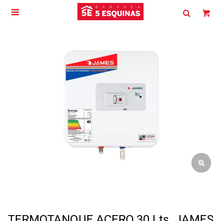

TERMOTANQUE ACERO 30 Lts. JAMES