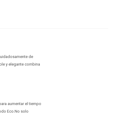
 cuidadosamente de
mple y elegante combina
para aumentar el tiempo
modo Eco.No solo