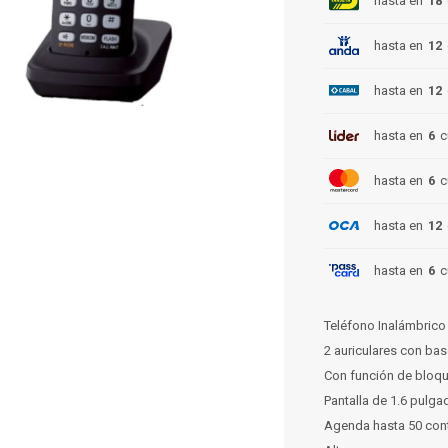
hasta en
18
hasta en
12
hasta en
12
hasta en
6
c
hasta en
6
c
hasta en
12
hasta en
6
c
Teléfono Inalámbrico 
2 auriculares con ba
Con función de bloq
Pantalla de 1.6 pulg
Agenda hasta 50 con