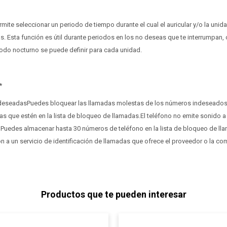
mite seleccionar un periodo de tiempo durante el cual el auricular y/o la unid
as. Esta función es útil durante periodos en los no deseas que te interrumpan
odo nocturno se puede definir para cada unidad.
*
 deseadasPuedes bloquear las llamadas molestas de los números indeseados.
s que estén en la lista de bloqueo de llamadas.El teléfono no emite sonido a
 Puedes almacenar hasta 30 números de teléfono en la lista de bloqueo de ll
ón a un servicio de identificación de llamadas que ofrece el proveedor o la co
Productos que te pueden interesar