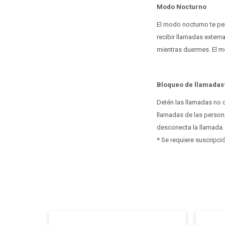
Modo Nocturno
El modo nocturno te per
recibir llamadas extern
mientras duermes. El m
Bloqueo de llamadas
Detén las llamadas no
llamadas de las persona
desconecta la llamada.
* Se requiere suscripci