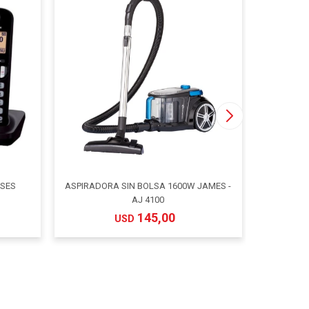
ASES
ASPIRADORA SIN BOLSA 1600W JAMES -
CAMA ELA
AJ 4100
145,00
USD