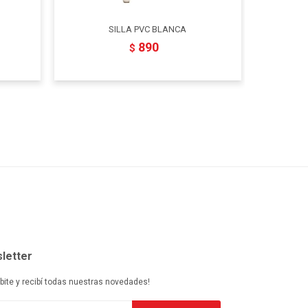
SILLA PVC BLANCA
MESA A
890
$
letter
ibite y recibí todas nuestras novedades!