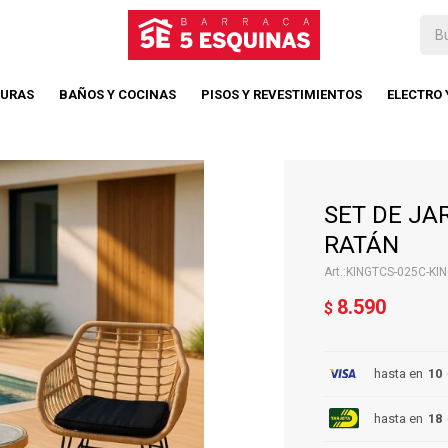
TURAS
BAÑOS Y COCINAS
PISOS Y REVESTIMIENTOS
ELECTRO
SET DE JA
RATÁN
KINGTCS-025C-KI
8.590
$
hasta en
10
hasta en
18