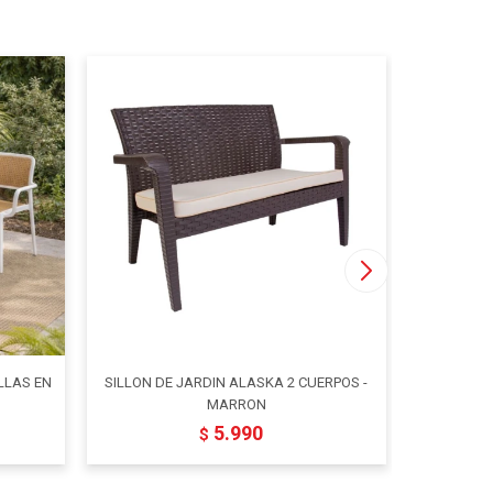
ILLAS EN
SILLON DE JARDIN ALASKA 2 CUERPOS -
SET DE JA
MARRON
5.990
$