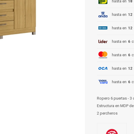
hasta en
18
hasta en
12
hasta en
12
hasta en
6
c
hasta en
6
c
hasta en
12
hasta en
6
c
Ropero 6 puertas - 3
Estructura en MDP d
2 percheros