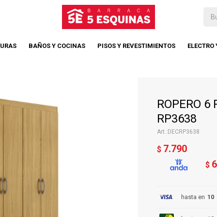
TURAS
BAÑOS Y COCINAS
PISOS Y REVESTIMIENTOS
ELECTRO
ROPERO 6 
RP3638
DECRP3638
7.790
$
6
$
hasta en
10