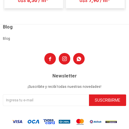
8,30 / m²
7,90 / m²
U$S
U$S
Blog
Blog



Newsletter
¡Suscribite y recibí todas nuestras novedades!
SUSCRIBIRME