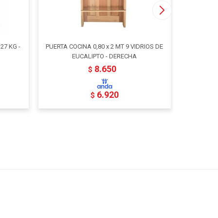
27 KG -
PUERTA COCINA 0,80 x 2 MT 9 VIDRIOS DE
PUERTA CO
EUCALIPTO - DERECHA
E
8.650
$
6.920
$