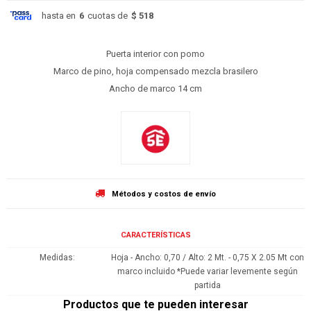
hasta en
6
cuotas de
$ 518
Puerta interior con pomo
Marco de pino, hoja compensado mezcla brasilero
Ancho de marco 14 cm
Métodos y costos de envío
CARACTERÍSTICAS
Medidas
Hoja - Ancho: 0,70 / Alto: 2 Mt. - 0,75 X 2.05 Mt con
marco incluido *Puede variar levemente según
partida
Productos que te pueden interesar