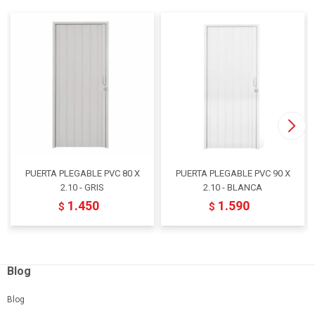
PUERTA PLEGABLE PVC 80 X
PUERTA PLEGABLE PVC 90 X
2.10 - GRIS
2.10 - BLANCA
1.450
1.590
$
$
Blog
Blog