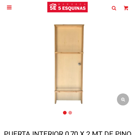

PUERTA INTERIOR 0,70 X 2 MT DE PINO