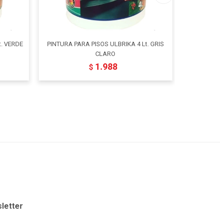
t. VERDE
PINTURA PARA PISOS ULBRIKA 4 Lt. GRIS
PINTURA P
CLARO
1.988
$
letter