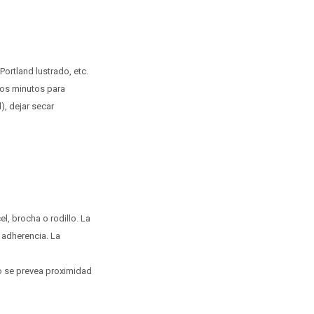
ortland lustrado, etc.
unos minutos para
, dejar secar
l, brocha o rodillo. La
 adherencia. La
o se prevea proximidad