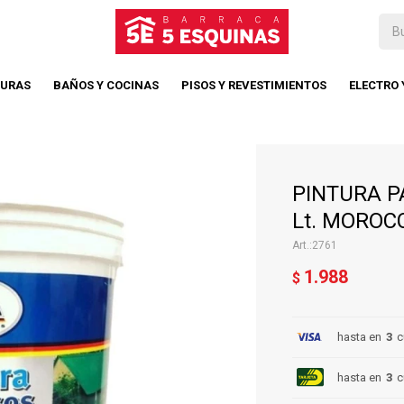
TURAS
BAÑOS Y COCINAS
PISOS Y REVESTIMIENTOS
ELECTRO
PINTURA P
Lt. MOROC
2761
1.988
$
hasta en
3
c
hasta en
3
c