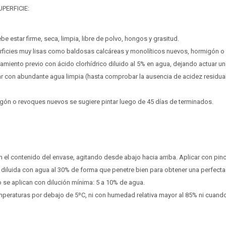
PERFICIE:
ebe estar firme, seca, limpia, libre de polvo, hongos y grasitud.
rficies muy lisas como baldosas calcáreas y monolíticos nuevos, hormigón o P
atamiento previo con ácido clorhídrico diluido al 5% en agua, dejando actuar 
r con abundante agua limpia (hasta comprobar la ausencia de acidez residual)
igón o revoques nuevos se sugiere pintar luego de 45 días de terminados.
l contenido del envase, agitando desde abajo hacia arriba. Aplicar con pince
 diluida con agua al 30% de forma que penetre bien para obtener una perfecta
 se aplican con dilución mínima: 5 a 10% de agua.
mperaturas por debajo de 5ºC, ni con humedad relativa mayor al 85% ni cuand