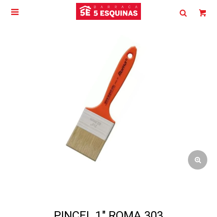

PINCEL 1" ROMA 303