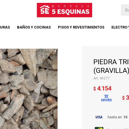
TURAS
BAÑOS Y COCINAS
PISOS Y REVESTIMIENTOS
ELECTRO
PIEDRA TR
(GRAVILLA
46277
4.154
$
3
$
hasta en
10