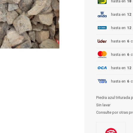
hasta en
18
hasta en
12
hasta en
12
hasta en
6
c
hasta en
6
c
hasta en
12
hasta en
6
c
Piedra azul triturada 
Sin lavar
Consulte por otras p