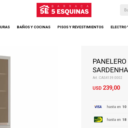
TURAS
BAÑOS Y COCINAS
PISOS Y REVESTIMIENTOS
ELECTRO
PANELERO 
SARDENHA 
CAS4139.0002
239,00
USD
hasta en
10
hasta en
18