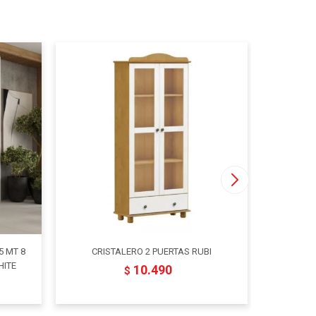
5 MT 8
CRISTALERO 2 PUERTAS RUBI
ARMAR
HITE
PUERTA
10.490
$