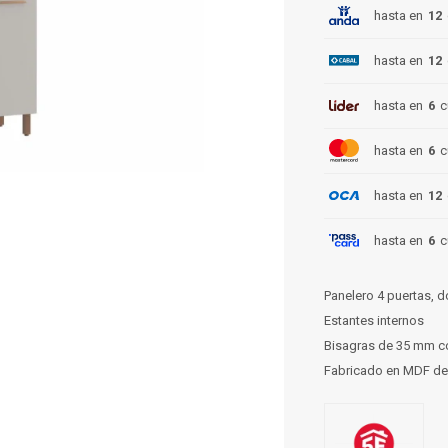
hasta en
12
hasta en
12
hasta en
6
c
hasta en
6
c
hasta en
12
hasta en
6
c
Panelero 4 puertas, d
Estantes internos
Bisagras de 35 mm c
Fabricado en MDF d