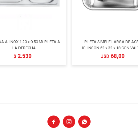
 A. INOX 1.20 x 0.50 Mt PILETA A
PILETA SIMPLE LARGA DE AC
LA DERECHA
JOHNSON 52 x 32 x 18 CON VA
2.530
68,00
$
USD


