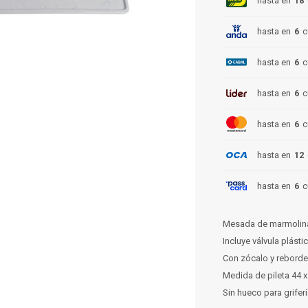
hasta en
18
hasta en
6
c
hasta en
6
c
hasta en
6
c
hasta en
6
c
hasta en
12
hasta en
6
c
Mesada de marmolina 
Incluye válvula plásti
Con zócalo y reborde
Medida de pileta 44 x
Sin hueco para grifer