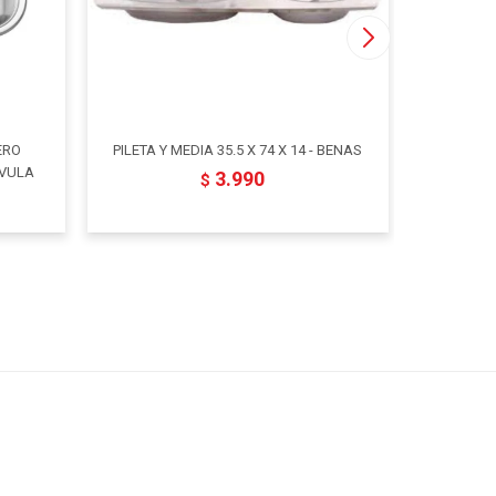
ERO
PILETA Y MEDIA 35.5 X 74 X 14 - BENAS
PILETA IN
LVULA
3.990
$