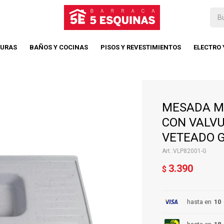
TURAS
BAÑOS Y COCINAS
PISOS Y REVESTIMIENTOS
ELECTRO
MESADA M
CON VALVU
VETEADO G
VLP82001-G
3.390
$
hasta en
10