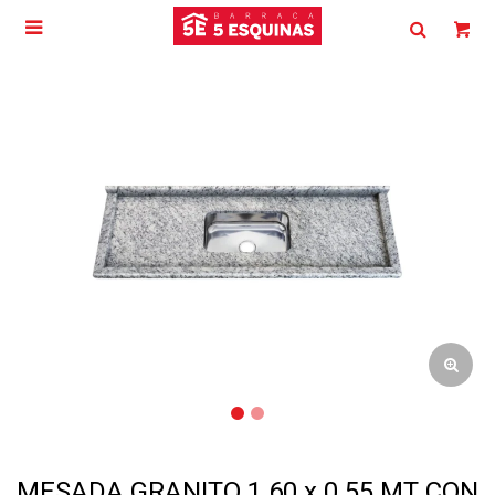

MESADA GRANITO 1.60 x 0.55 MT CON