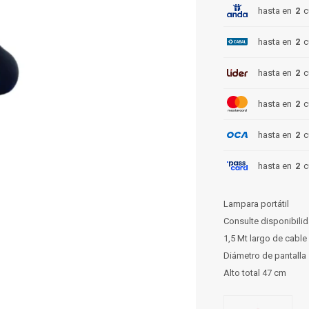
hasta en
2
c
hasta en
2
c
hasta en
2
c
hasta en
2
c
hasta en
2
c
hasta en
2
c
Lampara portátil
Consulte disponibilid
1,5 Mt largo de cable
Diámetro de pantalla
Alto total 47 cm