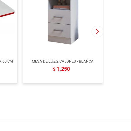
X 60 CM
MESA DE LUZ 2 CAJONES - BLANCA
MESA DE
1.250
$