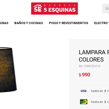
TURAS
BAÑOS Y COCINAS
PISOS Y REVESTIMIENTOS
ELECTRO
LAMPARA P
COLORES
YIWE25-010
990
$
hasta en
2
c
hasta en
2
c