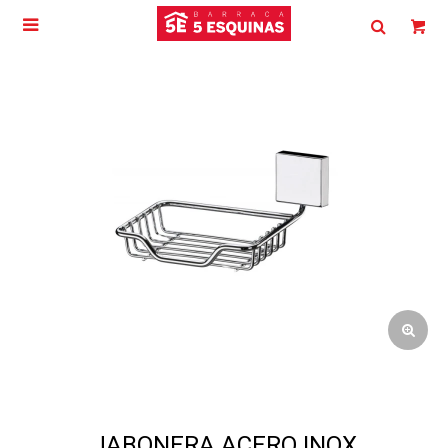

JABONERA ACERO INOX