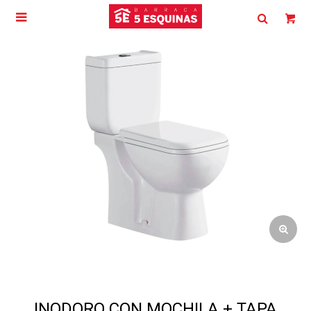

INODORO CON MOCHILA + TAPA