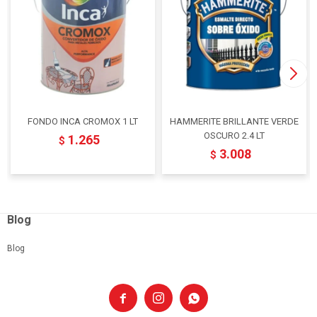
FONDO INCA CROMOX 1 LT
HAMMERITE BRILLANTE VERDE
OSCURO 2.4 LT
1.265
$
3.008
$
Blog
Blog


