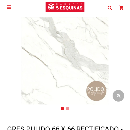

GRES PULIDO 66 X 66 RECTIFICADO -