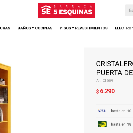
TURAS
BAÑOS Y COCINAS
PISOS Y REVESTIMIENTOS
ELECTRO
CRISTALER
PUERTA DE
CL009
6.290
$
hasta en
10
hasta en
18