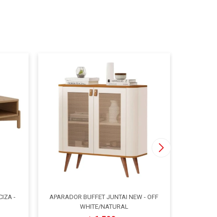
IZA -
APARADOR BUFFET JUNTAI NEW - OFF
APARAD
WHITE/NATURAL
WHI