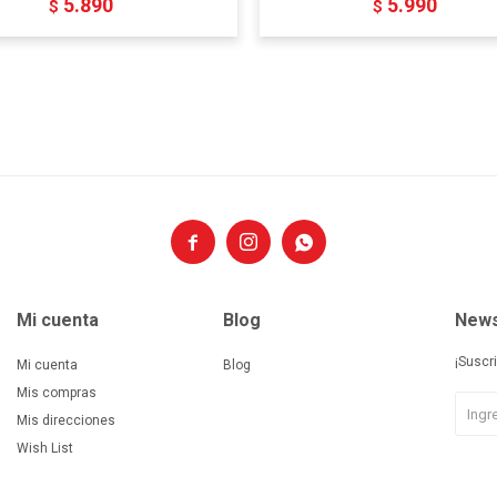
5.890
5.990
$
$



Mi cuenta
Blog
News
¡Suscr
Mi cuenta
Blog
Mis compras
Mis direcciones
Wish List