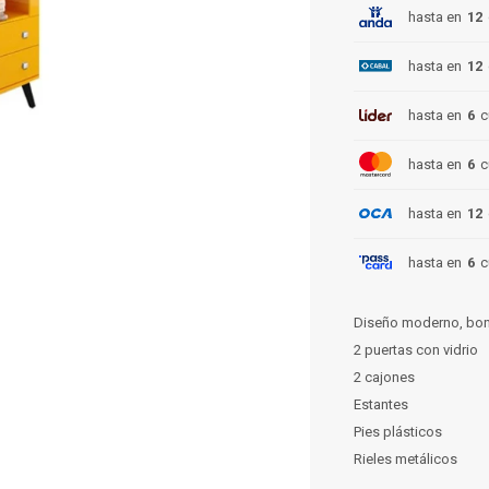
hasta en
12
hasta en
12
hasta en
6
c
hasta en
6
c
hasta en
12
hasta en
6
c
Diseño moderno, boni
2 puertas con vidrio
2 cajones
Estantes
Pies plásticos
Rieles metálicos