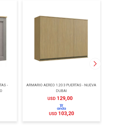
TAS -
ARMARIO AEREO 1.20 3 PUERTAS - NUEVA
AEREO 1.
CO
DUBAI
129,00
USD
103,20
USD