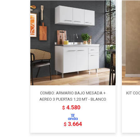
COMBO: ARMARIO BAJO MESADA +
KIT CO
AEREO 3 PUERTAS 1.20 MT - BLANCO
4.580
$
3.664
$