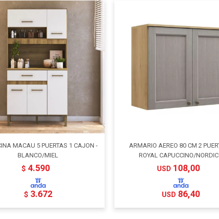
CINA MACAU 5 PUERTAS 1 CAJON -
ARMARIO AEREO 80 CM 2 PUER
BLANCO/MIEL
ROYAL CAPUCCINO/NORDI
4.590
108,00
$
USD
3.672
86,40
$
USD