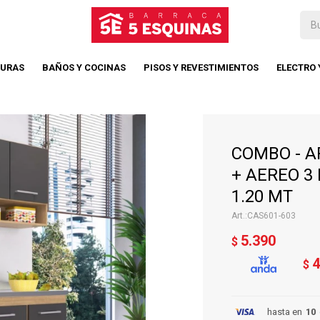
TURAS
BAÑOS Y COCINAS
PISOS Y REVESTIMIENTOS
ELECTRO
COMBO - 
+ AEREO 3
1.20 MT
CAS601-603
5.390
$
4
$
hasta en
10