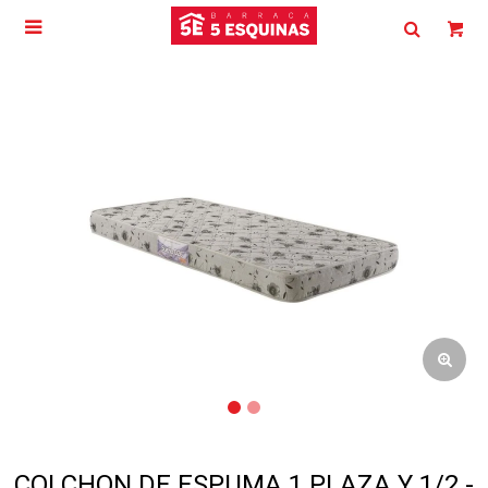

COLCHON DE ESPUMA 1 PLAZA Y 1/2 -