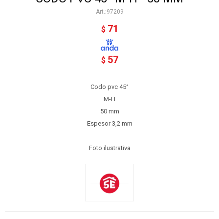
97209
71
$
57
$
Codo pvc 45°
M-H
50 mm
Espesor 3,2 mm
Foto ilustrativa