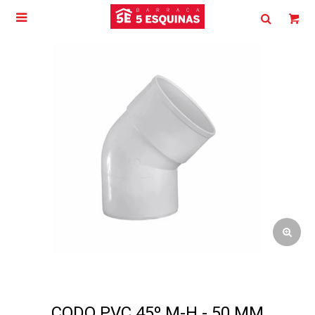

CODO PVC 45º M-H - 50 MM