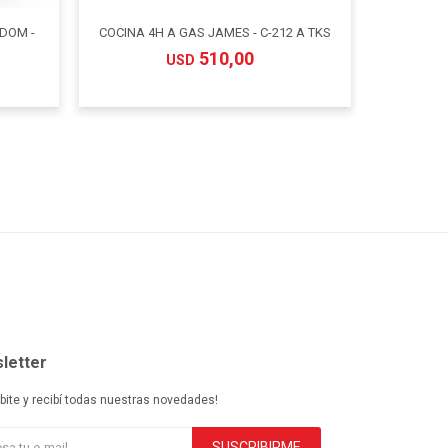
LDOM -
COCINA 4H A GAS JAMES - C-212 A TKS
COCINA 
510,00
USD
letter
ibite y recibí todas nuestras novedades!
SUSCRIBIRME