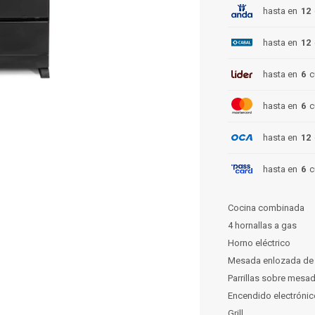
hasta en
12
hasta en
12
hasta en
6
c
hasta en
6
c
hasta en
12
hasta en
6
c
Cocina combinada
4 hornallas a gas
Horno eléctrico
Mesada enlozada de 
Parrillas sobre mesa
Encendido electrónico
Grill