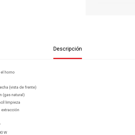
Descripción
n el horno
echa (vista de frente)
n (gas natural)
cíl limpieza
l extracción
W
800 W