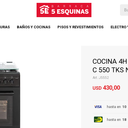
TURAS
BAÑOS Y COCINAS
PISOS Y REVESTIMIENTOS
ELECTRO
COCINA 4H
C 550 TKS 
J5552
430,00
USD
hasta en
10
hasta en
18