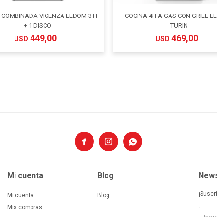
 COMBINADA VICENZA ELDOM 3 H
COCINA 4H A GAS CON GRILL E
+ 1 DISCO
TURIN
449,00
469,00
USD
USD



Mi cuenta
Blog
News
¡Suscr
Mi cuenta
Blog
Mis compras