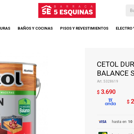
TURAS
BAÑOS Y COCINAS
PISOS Y REVESTIMIENTOS
ELECTRO
CETOL DU
BALANCE S
5328619
3.690
$
2
$
hasta en
10