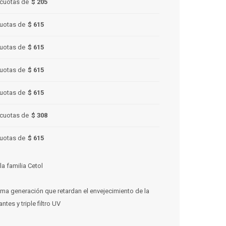
cuotas de
$ 205
uotas de
$ 615
uotas de
$ 615
uotas de
$ 615
uotas de
$ 615
cuotas de
$ 308
uotas de
$ 615
la familia Cetol
ima generación que retardan el envejecimiento de la
ntes y triple filtro UV