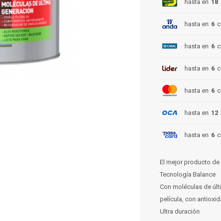
hasta en
18
hasta en
6
c
hasta en
6
c
hasta en
6
c
hasta en
6
c
hasta en
12
hasta en
6
c
El mejor producto de 
Tecnología Balance
Con moléculas de últ
película, con antioxida
Ultra duración