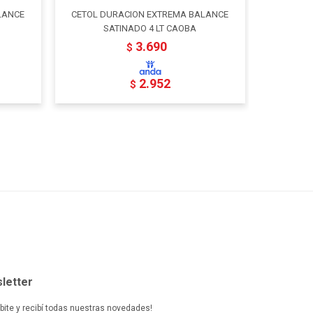
LANCE
CETOL DURACION EXTREMA BALANCE
CETOL
SATINADO 4 LT CAOBA
3.690
$
2.952
$
letter
ibite y recibí todas nuestras novedades!