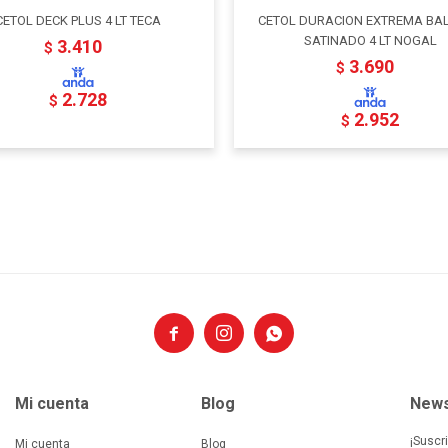
CETOL DECK PLUS 4 LT TECA
CETOL DURACION EXTREMA BA
SATINADO 4 LT NOGAL
3.410
$
3.690
$
2.728
$
2.952
$



Mi cuenta
Blog
News
¡Suscr
Mi cuenta
Blog