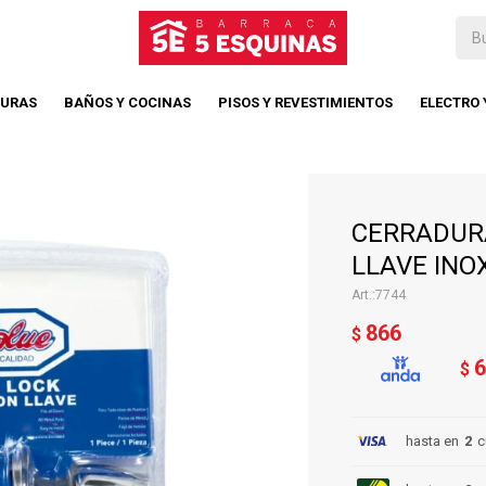
TURAS
BAÑOS Y COCINAS
PISOS Y REVESTIMIENTOS
ELECTRO
CERRADUR
LLAVE INOX
7744
866
$
6
$
hasta en
2
c