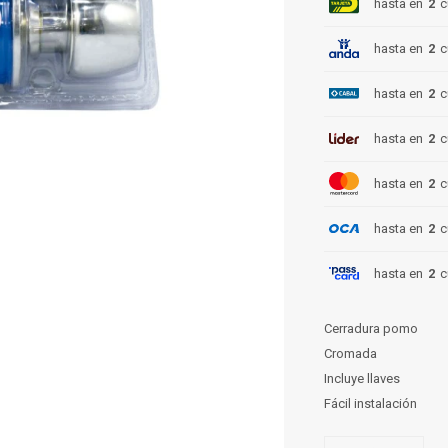
hasta en
2
c
hasta en
2
c
hasta en
2
c
hasta en
2
c
hasta en
2
c
hasta en
2
c
hasta en
2
c
Cerradura pomo
Cromada
Incluye llaves
Fácil instalación