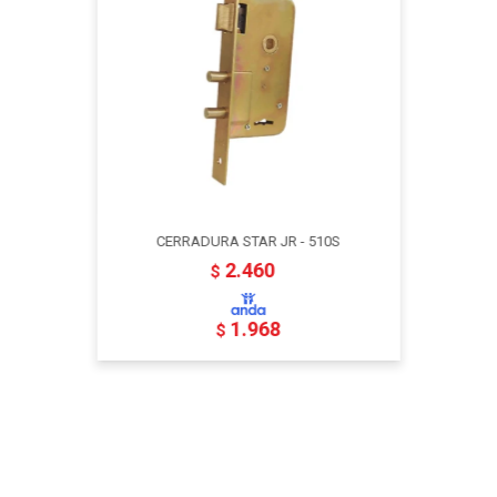
CERRADURA STAR JR - 510S
2.460
$
1.968
$