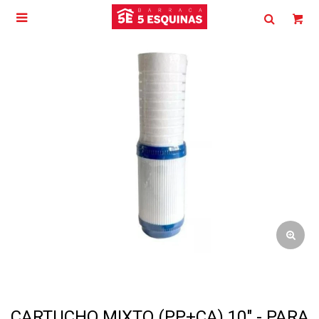

CARTUCHO MIXTO (PP+CA) 10" - PARA