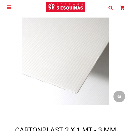

CARTONPLAST 2 X 1 MT - 3 MM