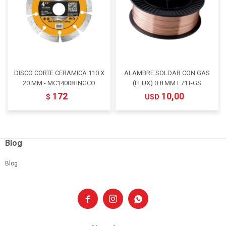
DISCO CORTE CERAMICA 110 X
ALAMBRE SOLDAR CON GAS
20 MM - MC14008 INGCO
(FLUX) 0.8 MM E71T-GS
172
10,00
$
USD
Blog
Blog


