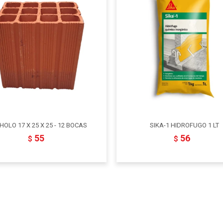
HOLO 17 X 25 X 25 - 12 BOCAS
SIKA-1 HIDROFUGO 1 LT
55
56
$
$