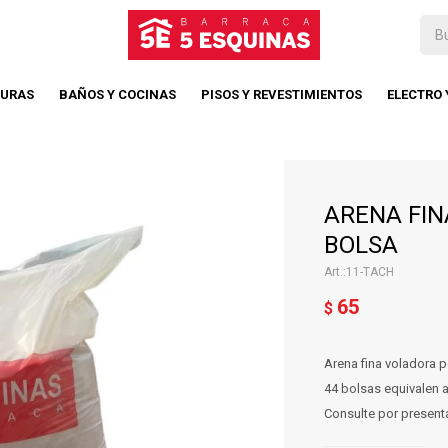
TURAS
BAÑOS Y COCINAS
PISOS Y REVESTIMIENTOS
ELECTRO
ARENA FI
BOLSA
11-TACH
65
$
Arena fina voladora p
44 bolsas equivalen a
Consulte por presenta